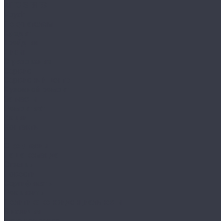
AITO SERES
Voyah
Покупателям
Кредит
Трейд-ин
Лизинг
Страхование
Сервис
Сервисный центр
Кузовной ремонт
Запчасти
Ремонт яхт
Акции
Контакты
...
О компании
Наша команда
Отзывы
Новости
Сертификаты
Реквизиты
Политика конфиденциальности
В наличии
Авто под заказ