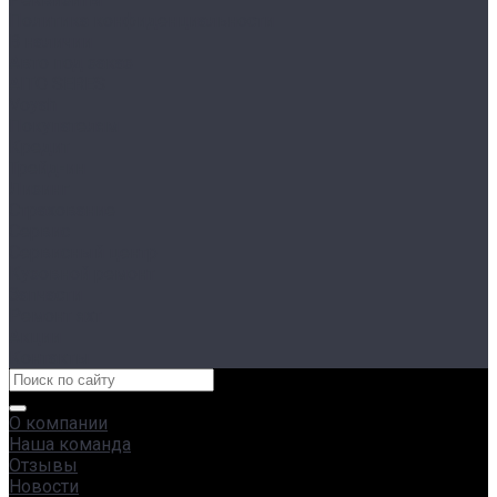
Политика конфиденциальности
В наличии
Авто под заказ
AITO SERES
Voyah
Покупателям
Кредит
Трейд-ин
Лизинг
Страхование
Сервис
Сервисный центр
Кузовной ремонт
Запчасти
Ремонт яхт
Акции
Контакты
О компании
Наша команда
Отзывы
Новости