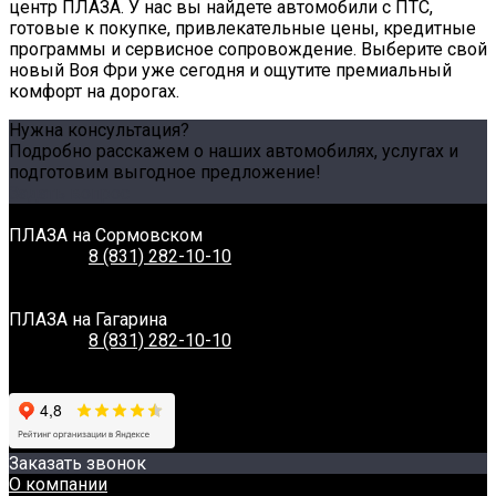
центр ПЛАЗА. У нас вы найдете автомобили с ПТС,
готовые к покупке, привлекательные цены, кредитные
программы и сервисное сопровождение. Выберите свой
новый Воя Фри уже сегодня и ощутите премиальный
комфорт на дорогах.
Нужна консультация?
Подробно расскажем о наших автомобилях, услугах и
подготовим выгодное предложение!
Задать вопрос
Связаться с нами
ПЛАЗА на Сормовском
Телефон:
8 (831) 282-10-10
Адрес:
г. Нижний Новгород, Сормовское шоссе, 11А
Время работы:
Пн-Вс: 8:00-20:00
ПЛАЗА на Гагарина
Телефон:
8 (831) 282-10-10
Адрес:
г. Нижний Новгород, Проспект Гагарина, 230
Время работы:
Пн-Вс: 8:00-20:00
Заказать звонок
О компании