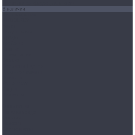
Политика конфиденциальности
В наличии
Авто под заказ
AITO SERES
Voyah
Покупателям
Кредит
Трейд-ин
Лизинг
Страхование
Сервис
Сервисный центр
Кузовной ремонт
Запчасти
Ремонт яхт
Акции
Контакты
...
О компании
Наша команда
Отзывы
Новости
Сертификаты
Реквизиты