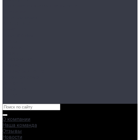
Политика конфиденциальности
В наличии
Авто под заказ
AITO SERES
Voyah
Покупателям
Кредит
Трейд-ин
Лизинг
Страхование
Сервис
Сервисный центр
Кузовной ремонт
Запчасти
Ремонт яхт
Акции
Контакты
О компании
Наша команда
Отзывы
Новости