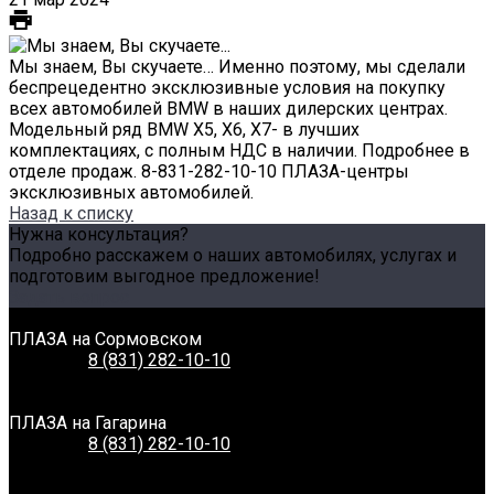
Мы знаем, Вы скучаете… Именно поэтому, мы сделали
беспрецедентно эксклюзивные условия на покупку
всех автомобилей BMW в наших дилерских центрах.
Модельный ряд BMW X5, X6, X7- в лучших
комплектациях, с полным НДС в наличии. Подробнее в
отделе продаж. 8-831-282-10-10 ПЛАЗА-центры
эксклюзивных автомобилей.
Назад к списку
Нужна консультация?
Подробно расскажем о наших автомобилях, услугах и
подготовим выгодное предложение!
Задать вопрос
Связаться с нами
ПЛАЗА на Сормовском
Телефон:
8 (831) 282-10-10
Адрес:
г. Нижний Новгород, Сормовское шоссе, 11А
Время работы:
Пн-Вс: 8:00-20:00
ПЛАЗА на Гагарина
Телефон:
8 (831) 282-10-10
Адрес:
г. Нижний Новгород, Проспект Гагарина, 230
Время работы:
Пн-Вс: 8:00-20:00