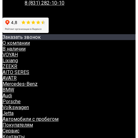
Телефон:
8 (831) 282-10-10
Адрес:
г. Нижний Новгород, Проспект Гагарина, 230
Время работы:
Пн-Вс: 8:00-20:00
Заказать звонок
О компании
В наличии
VOYAH
Lixiang
ZEEKR
AITO SERES
AVATR
Mercedes-Benz
BMW
Audi
Porsche
Volkswagen
Jetta
Автомобили с пробегом
Покупателям
Сервис
Контакты