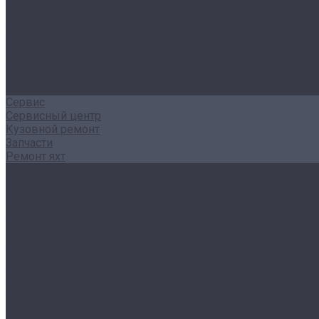
AITO SERES
Voyah
Покупателям
Кредит
Трейд-ин
Лизинг
Страхование
Сервис
Сервисный центр
Кузовной ремонт
Запчасти
Ремонт яхт
Акции
Контакты
...
О компании
Наша команда
Отзывы
Новости
Сертификаты
Реквизиты
Политика конфиденциальности
В наличии
Авто под заказ