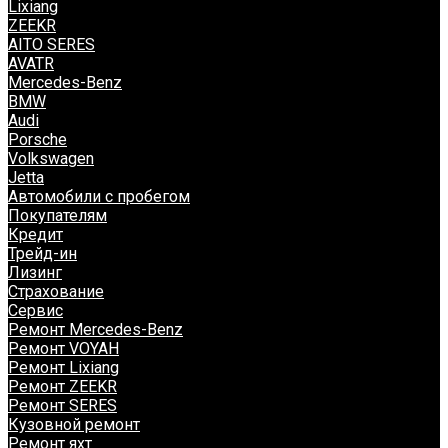
Lixiang
ZEEKR
AITO SERES
AVATR
Mercedes-Benz
BMW
Audi
Porsche
Volkswagen
Jetta
Автомобили с пробегом
Покупателям
Кредит
Трейд-ин
Лизинг
Страхование
Сервис
Ремонт Mercedes-Benz
Ремонт VOYAH
Ремонт Lixiang
Ремонт ZEEKR
Ремонт SERES
Кузовной ремонт
Ремонт яхт