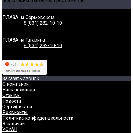
подготовим выгодное предложение!
Задать вопрос
Связаться с нами
ПЛАЗА на Сормовском
Телефон:
8 (831) 282-10-10
Адрес:
г. Нижний Новгород, Сормовское шоссе, 11А
Время работы:
Пн-Вс: 8:00-20:00
ПЛАЗА на Гагарина
Телефон:
8 (831) 282-10-10
Адрес:
г. Нижний Новгород, Проспект Гагарина, 230
Время работы:
Пн-Вс: 8:00-20:00
Заказать звонок
О компании
Наша команда
Отзывы
Новости
Сертификаты
Реквизиты
Политика конфиденциальности
В наличии
VOYAH