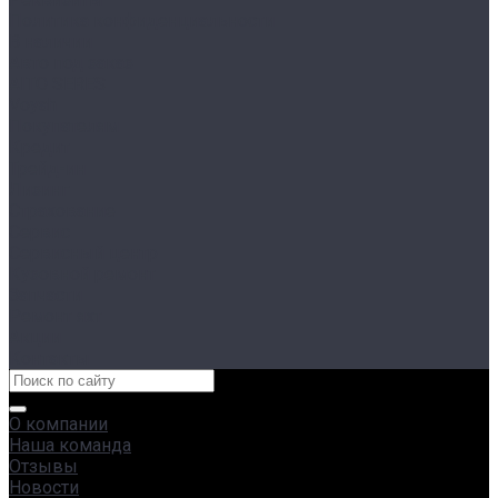
Политика конфиденциальности
В наличии
Авто под заказ
AITO SERES
Voyah
Покупателям
Кредит
Трейд-ин
Лизинг
Страхование
Сервис
Сервисный центр
Кузовной ремонт
Запчасти
Ремонт яхт
Акции
Контакты
О компании
Наша команда
Отзывы
Новости