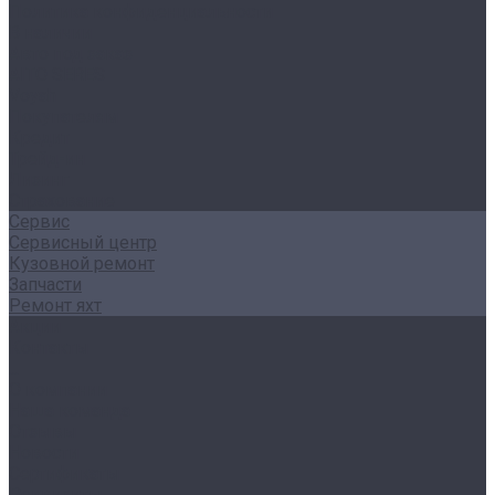
Политика конфиденциальности
В наличии
Авто под заказ
AITO SERES
Voyah
Покупателям
Кредит
Трейд-ин
Лизинг
Страхование
Сервис
Сервисный центр
Кузовной ремонт
Запчасти
Ремонт яхт
Акции
Контакты
...
О компании
Наша команда
Отзывы
Новости
Сертификаты
Реквизиты