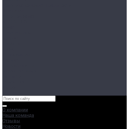
Политика конфиденциальности
В наличии
Авто под заказ
AITO SERES
Voyah
Покупателям
Кредит
Трейд-ин
Лизинг
Страхование
Сервис
Сервисный центр
Кузовной ремонт
Запчасти
Ремонт яхт
Акции
Контакты
О компании
Наша команда
Отзывы
Новости