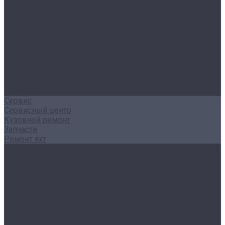
Политика конфиденциальности
В наличии
Авто под заказ
AITO SERES
Voyah
Покупателям
Кредит
Трейд-ин
Лизинг
Страхование
Сервис
Сервисный центр
Кузовной ремонт
Запчасти
Ремонт яхт
Акции
Контакты
...
О компании
Наша команда
Отзывы
Новости
Сертификаты
Реквизиты