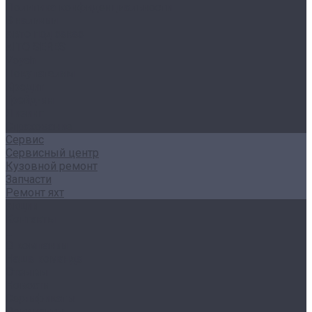
Политика конфиденциальности
В наличии
Авто под заказ
AITO SERES
Voyah
Покупателям
Кредит
Трейд-ин
Лизинг
Страхование
Сервис
Сервисный центр
Кузовной ремонт
Запчасти
Ремонт яхт
Акции
Контакты
...
О компании
Наша команда
Отзывы
Новости
Сертификаты
Реквизиты