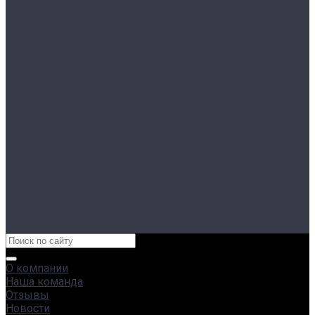
Политика конфиденциальности
В наличии
Авто под заказ
AITO SERES
Voyah
Покупателям
Кредит
Трейд-ин
Лизинг
Страхование
Сервис
Сервисный центр
Кузовной ремонт
Запчасти
Ремонт яхт
Акции
Контакты
О компании
Наша команда
Отзывы
Новости