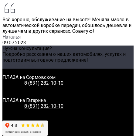
Всё хорошо, обслуживание на высоте! Меняла масло в
автоматической коробке передач, обошлось дешевле и
лучше чем в других сервисах. Советую!
Наталья
09.07.2023
Нужна консультация?
Подробно расскажем о наших автомобилях, услугах и
подготовим выгодное предложение!
Задать вопрос
Связаться с нами
ПЛАЗА на Сормовском
Телефон:
8 (831) 282-10-10
Адрес:
г. Нижний Новгород, Сормовское шоссе, 11А
Время работы:
Пн-Вс: 8:00-20:00
ПЛАЗА на Гагарина
Телефон:
8 (831) 282-10-10
Адрес:
г. Нижний Новгород, Проспект Гагарина, 230
Время работы:
Пн-Вс: 8:00-20:00