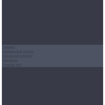
Политика конфиденциальности
В наличии
Авто под заказ
AITO SERES
Voyah
Покупателям
Кредит
Трейд-ин
Лизинг
Страхование
Сервис
Сервисный центр
Кузовной ремонт
Запчасти
Ремонт яхт
Акции
Контакты
...
О компании
Наша команда
Отзывы
Новости
Сертификаты
Реквизиты