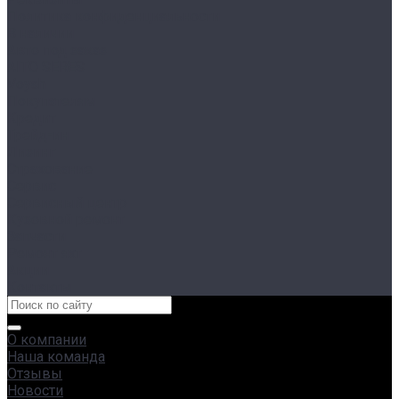
Политика конфиденциальности
В наличии
Авто под заказ
AITO SERES
Voyah
Покупателям
Кредит
Трейд-ин
Лизинг
Страхование
Сервис
Сервисный центр
Кузовной ремонт
Запчасти
Ремонт яхт
Акции
Контакты
О компании
Наша команда
Отзывы
Новости