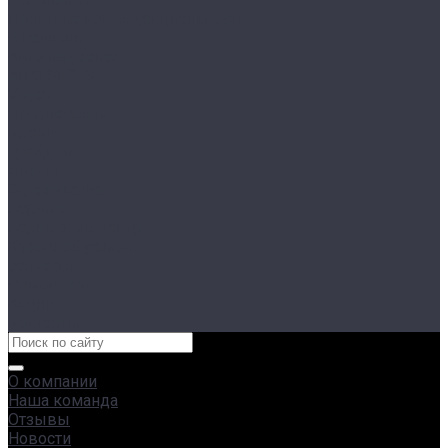
Политика конфиденциальности
В наличии
Авто под заказ
AITO SERES
Voyah
Покупателям
Кредит
Трейд-ин
Лизинг
Страхование
Сервис
Сервисный центр
Кузовной ремонт
Запчасти
Ремонт яхт
Акции
Контакты
О компании
Наша команда
Отзывы
Новости