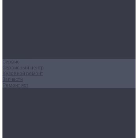
Политика конфиденциальности
В наличии
Авто под заказ
AITO SERES
Voyah
Покупателям
Кредит
Трейд-ин
Лизинг
Страхование
Сервис
Сервисный центр
Кузовной ремонт
Запчасти
Ремонт яхт
Акции
Контакты
...
О компании
Наша команда
Отзывы
Новости
Сертификаты
Реквизиты