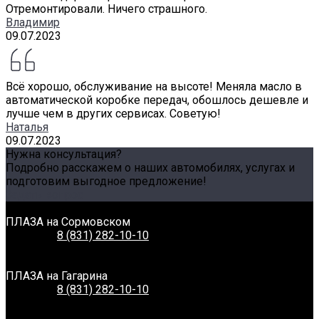
Отремонтировали. Ничего страшного.
Владимир
09.07.2023
Всё хорошо, обслуживание на высоте! Меняла масло в
автоматической коробке передач, обошлось дешевле и
лучше чем в других сервисах. Советую!
Наталья
09.07.2023
Нужна консультация?
Подробно расскажем о наших автомобилях, услугах и
подготовим выгодное предложение!
Задать вопрос
Связаться с нами
ПЛАЗА на Сормовском
Телефон:
8 (831) 282-10-10
Адрес:
г. Нижний Новгород, Сормовское шоссе, 11А
Время работы:
Пн-Вс: 8:00-20:00
ПЛАЗА на Гагарина
Телефон:
8 (831) 282-10-10
Адрес:
г. Нижний Новгород, Проспект Гагарина, 230
Время работы:
Пн-Вс: 8:00-20:00