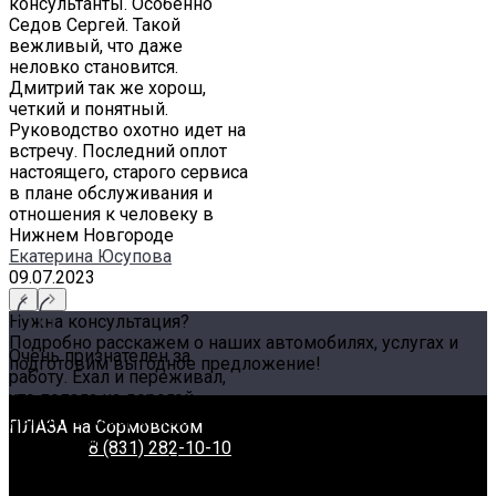
консультанты. Особенно
Седов Сергей. Такой
вежливый, что даже
неловко становится.
Дмитрий так же хорош,
четкий и понятный.
Руководство охотно идет на
встречу. Последний оплот
настоящего, старого сервиса
в плане обслуживания и
отношения к человеку в
Нижнем Новгороде
Екатерина Юсупова
09.07.2023
Нужна консультация?
Подробно расскажем о наших автомобилях, услугах и
Очень признателен за
подготовим выгодное предложение!
работу. Ехал и переживал,
Задать вопрос
что попала на дорогой
Связаться с нами
ремонт. Разобрались.
ПЛАЗА на Сормовском
Успокоили.
Телефон:
8 (831) 282-10-10
Отремонтировали. Ничего
Адрес:
г. Нижний Новгород, Сормовское шоссе, 11А
страшного.
Время работы:
Пн-Вс: 8:00-20:00