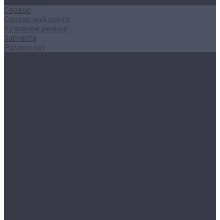
Страхование
Сервис
Сервисный центр
Кузовной ремонт
Запчасти
Ремонт яхт
Акции
Контакты
...
О компании
Наша команда
Отзывы
Новости
Сертификаты
Реквизиты
Политика конфиденциальности
В наличии
Авто под заказ
AITO SERES
Voyah
Покупателям
Кредит
Трейд-ин
Лизинг