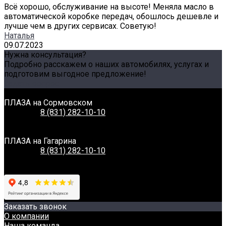
Всё хорошо, обслуживание на высоте! Меняла масло в
автоматической коробке передач, обошлось дешевле и
лучше чем в других сервисах. Советую!
Наталья
09.07.2023
Нужна консультация?
Подробно расскажем о наших автомобилях, услугах и
подготовим выгодное предложение!
Задать вопрос
Связаться с нами
ПЛАЗА на Сормовском
Телефон:
8 (831) 282-10-10
Адрес:
г. Нижний Новгород, Сормовское шоссе, 11А
Время работы:
Пн-Вс: 8:00-20:00
ПЛАЗА на Гагарина
Телефон:
8 (831) 282-10-10
Адрес:
г. Нижний Новгород, Проспект Гагарина, 230
Время работы:
Пн-Вс: 8:00-20:00
Заказать звонок
О компании
Наша команда